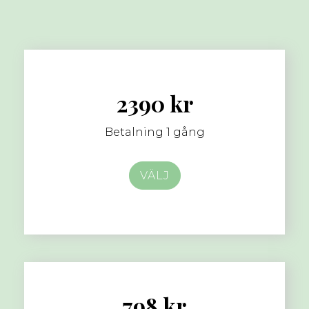
2390 kr
Betalning 1 gång
VÄLJ
798 kr