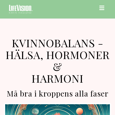
Toggl
navig
KVINNOBALANS -
HÄLSA, HORMONER
&
HARMONI
Må bra i kroppens alla faser